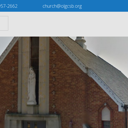
957-2662
church@olgcsb.org