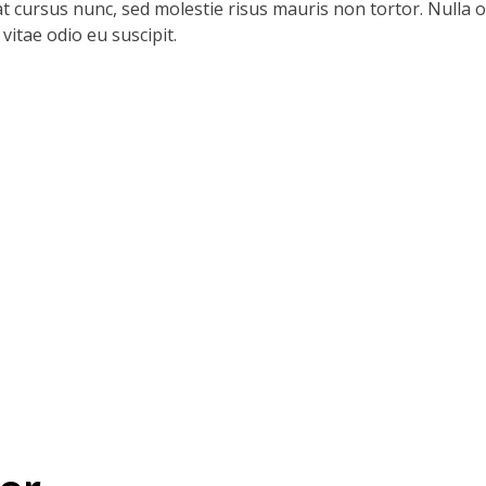
erat cursus nunc, sed molestie risus mauris non tortor. Null
 vitae odio eu suscipit.
Parish News
View All