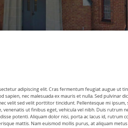
ctetur adipiscing elit. Cras fermentum feugiat augue ut tinc
mod sapien, nec malesuada ex mauris et nulla. Sed pulvinar di
c velit sed velit porttitor tincidunt. Pellentesque mi ipsum, 
, venenatis ut finibus eget, vehicula vel nibh. Duis rutrum 
isse potenti. Aliquam dolor nisi, porta ac lacus id, rutrum c
lerisque mattis. Nam euismod mollis purus, at aliquam metus